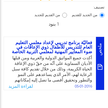
تصنيف:
من الجديد للقديم
من القديم للجديد
1 بنود
فعاليّة برنامج تدريبي لإعداد معلمي التعليم
ملخص
العام للتدريس للأطفال ذوي الإعاقات في
ضوء المعايير المهنية لمعلمي التربية الخاصة
أكدت جميع المواثيق الدولية والعربية ومن قبلها
الأديان السماوية على أنّه من حقّ ذوي الإعاقة
الحياة الكريمة، وذلك من خلال تقديم كافة سبل
الرعاية لهم، الأمر الذي يساعدهم على النمو
والتطور وتحقيق أقصى ما تصل إليه إمكاناتهم
وقدراتهم. وينفرد البحث الحالي عن غيره من
لقراءة المزيد
05-01-2016
البحوث السابقة في أنّه يدعو إلى الاهتمام بالتنمية
المهنية لمعلمي التربية الخاصة، نظرًا للقصور
الواضح في برامج التدريب الحالية المقدمة لهم
وعدم وفائها باحتياجاتهم المهنية، والتي تتسم