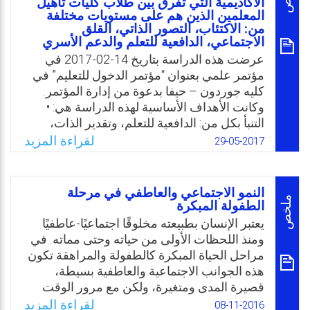
عجز كبير في المهارات الاجتماعية والسلوكية
الأكاديمية التي تفرق بين طلاب كليات تأهيل
المعلمين الذين هم على مستويات مختلفة
لدى هؤلاء الطلاب مقارنة بالطلاب العاديّين
من: الاكتئاب، التصور الذاتي، القلق
الاجتماعي، الدافعية للتعلم والدعم الأسري
Email
Twitter
Facebook
WhatsApp
عرضت هذه الدراسة بتاريخ 14-02-2017 في
مؤتمر علمي بعنوان “مؤتمر الدخول للتعليم” في
كليه جوردون – حيفا بدعوة من إدارة المؤتمر.
وكانت الأهداف الأساسية لهذه الدراسة هي: •
التنبأ بكل من: الدافعية للتعلم، وتقدير الذات،
ومشاكل القلق الاجتماعي، والاكتئاب من خلال
لقراءة المزيد
29-05-2017
الجوانب الديموغرافية والعاطفية-الاجتماعية بين
الطلاب المعلمين والمتدربين في مجال التدريس.
• فحص الفروقات الديموغرافية والعاطفية-
النمو الاجتماعي والعاطفي في مرحلة
الاجتماعية، والدافعية للتعلم بين الطلاب
ملخص
الطفولة المبكرة
المعلمين والمتدربين في مجال التدريس من
يعتبر الإنسان بطبيعته مخلوقًا اجتماعيًا-عاطفيًا
المجتمع العربي الإسرائيلي الذين لديهم مستويات
ومنذ اللحظات الأولى من حياته وحتى مماته. في
مختلفة من الدعم الاجتماعي والأسري.
مراحل الحياة المبكرة كالطفولة والمراهقة تكون
هذه الجوانب الاجتماعية والعاطفية بسيطة،
Email
Twitter
Facebook
WhatsApp
قصيرة المدى ومتغيرة، ولكن مع مرور الوقت
وعند الانتقال من مرحلة نمو إلى أخرى تتعقد أكثر
لقراءة المزيد
08-11-2016