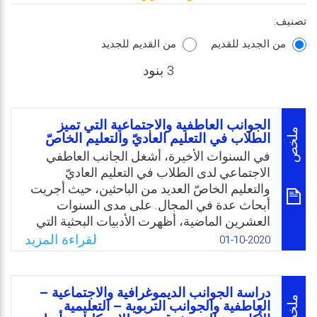
تصنيف:
من الجديد للقديم
من القديم للجديد
3 بنود
الجوانب العاطفية والاجتماعية التي تميز
ملخص
الطلاب في التعليم العاديّ والتعليم الخاصّ
في السنوات الأخيرة، أشغل الجانب العاطفي
الاجتماعي لدى الطلاب في التعليم العاديّ
والتعليم الخاصّ العديد من الباحثين، حيث أجريت
أبحاث عدة في المجال. على مدى السنوات
العشرين الماضية، أظهرت الأدبيات البحثية التي
تتعامل مع الطلاب ذوي صعوبات التعلم المحددة
لقراءة المزيد
01-10-2020
وغيرها من الاضطرابات الأخرى أنهم يتميزون
بمجموعة متنوعة من الصعوبات العاطفية
والاجتماعية والسلوكية، بما يتجاوز الصعوبات في
دراسة الجوانب الديموغرافية والاجتماعية –
أدائهم الأكاديمي؛ وتشير النتائج أيضا إلى وجود
ملخص
العاطفية والجوانب التربوية – التعليمية