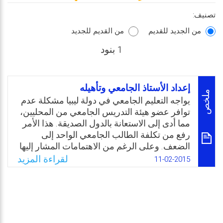
تصنيف:
من الجديد للقديم
من القديم للجديد
1 بنود
إعداد الأستاذ الجامعي وتأهيله
ملخص
يواجه التعليم الجامعي في دولة ليبيا مشكلة عدم
توافر عضو هيئة التدريس الجامعي من المحليين،
مما أدى إلى الاستعانة بالدول الصديقة. هذا الأمر
رفع من تكلفة الطالب الجامعي الواحد إلى
الضعف. وعلى الرغم من الاهتمامات المشار إليها
والتي يطمح المجتمع الليبي إلى تحقيقها في
لقراءة المزيد
11-02-2015
مجال التعليم الجامعي، فإن مشكلة عدم توافر
عضو هيئة التدريس الوطني ما زالت قائمة. وإن
وجدت بعض الحلول عن طريق التوسع في
برنامج الدراسات العليا في الداخل، وإرسال
البعثات إلى الخارج، إلا أن هذه البرامج لا تستند