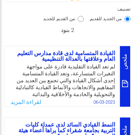
تصنيف:
من الجديد للقديم
من القديم للجديد
2 بنود
القيادة المتسامية لدى قادة مدارس التعليم
ملخص
العام وعلاقتها بالعدالة التنظيمية
لم تعد القيادة التقليدية قادرة على مواجهة
التغيرات المتسارعة، وتعد القيادة المتسامية
إحدى أشكال القيادة والتي تجمع بين العديد من
المفاهيم والاتجاهات والأنماط القيادية كالتبادلية
والتحويلية والخادمة والأخلاقية والبدائية
والاستراتيجية والتي تُمكّن مدير المدرسة من
لقراءة المزيد
06-03-2023
تبنيها كنموذج قيادي لإصلاح كافة مكونات التظيم
المدرسي، ويُعد مفهوم العدالة التنظيمية من
المفاهيم المؤثرة في المخرجات التنظيمية مثل
النمط القيادي السائد لدى عمداء كليات
الرضا الوظيفي، ومستوى الأداء، والدافعية
ملخص
التربية بجامعة شقراء كما يراها أعضاء هيئة