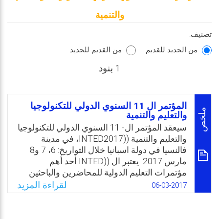
والتنمية
تصنيف:
من الجديد للقديم
من القديم للجديد
1 بنود
المؤتمر ال 11 السنوي الدولي للتكنولوجيا
ملخص
والتعليم والتنمية
سيعقد المؤتمر ال- 11 السنوي الدولي للتكنولوجيا
والتعليم والتنمية ((INTED2017، في مدينة
فالنسيا في دولة اسبانيا خلال التواريخ: 6، 7 و8
مارس 2017. يعتبر ال ((INTED أحد أهم
مؤتمرات التعليم الدولية للمحاضرين والباحثين
والتقنيين والمهنيين من القطاع التعليمي. وبعد 10
لقراءة المزيد
06-03-2017
أعوام متتالية من انعقاده، أصبح حدثًا مرجعيًا حيث
يشارك فيه أكثر من 700 خبير من 80 دولة
مختلفة، ويجتمعون لعرض مشاريعهم وتبادل