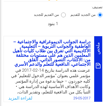
تصنيف:
من الجديد للقديم
من القديم للجديد
1 بنود
دراسة الجوانب الديموغرافية والاجتماعية –
ملخص
العاطفية والجوانب التربوية – التعليمية
الأكاديمية التي تفرق بين طلاب كليات تأهيل
المعلمين الذين هم على مستويات مختلفة
من: الاكتئاب، التصور الذاتي، القلق
الاجتماعي، الدافعية للتعلم والدعم الأسري
عرضت هذه الدراسة بتاريخ 14-02-2017 في
مؤتمر علمي بعنوان “مؤتمر الدخول للتعليم” في
كليه جوردون – حيفا بدعوة من إدارة المؤتمر.
وكانت الأهداف الأساسية لهذه الدراسة هي: •
التنبأ بكل من: الدافعية للتعلم، وتقدير الذات،
ومشاكل القلق الاجتماعي، والاكتئاب من خلال
لقراءة المزيد
29-05-2017
الجوانب الديموغرافية والعاطفية-الاجتماعية بين