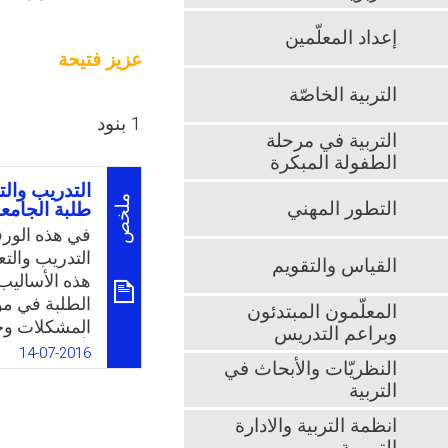
إعداد المعلّمين
عزيز فتيحة
التربية الخاصّة
1 بنود
التربية في مرحلة
الطفولة المبكرة
التدريب والت
ملخص
التطور المهني
طلبة الجامع
في هذه الورق
التدريب والت
القياس والتقويم
هذه الأساليب 
الطلبة في مو
المعلّمون المبتدئون
المشكلات وحل
وبراعم التدريس
تأثير التعليم
14-07-2016
النظريّات والأبحاث في
جامعة تبسة في
التربية
k
App
انظمة التربية والادارة