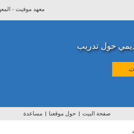
معهد موفيت - المعهد
اديمي حول تدريب
ث
صفحة البيت
حول موقعنا
مساعدة