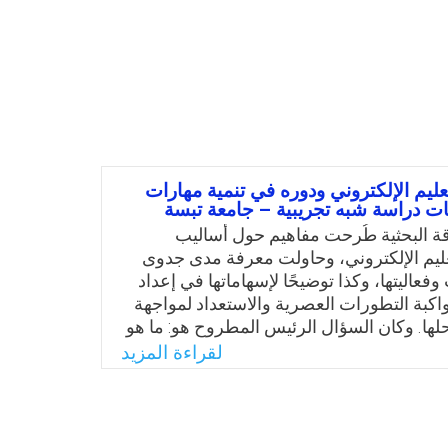
عليم الإلكتروني ودوره في تنمية مهارات
ات دراسة شبه تجريبية – جامعة تبسة
ة البحثية طُرحت مفاهيم حول أساليب
عليم الإلكتروني، وحاولت معرفة مدى جدوى
وفعاليتها، وكذا توضيحًا لإسهاماتها في إعداد
اكبة التطورات العصرية والاستعداد لمواجهة
ها. وكان السؤال الرئيس المطروح هو: ما هو
 الإلكتروني على تنمية معارف ومهارات طلبة
لقراءة المزيد
 الجزائر مقارنة بالتعليم التقليدي؟
Email
Twitter
Faceboo
Whats