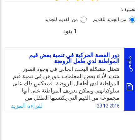
تصنيف:
من الجديد للقديم
من القديم للجديد
1 بنود
دور القصة الحركية في تنمية بعض قيم
ملخص
المواطنة لدي طفل الروضة
تتمثل مشكلة البحث الحالي في وجود قصور
شديد لأداء بعض المعلمات لدورهن في تنمية قيم
المواطنة لدى أطفال الروضة، فينعكس ذلك على
سلوكياتهم. ويمكن تعريف المواطنة على أنها
مجموعة من القيم التي يكتسبها الطفل من
محيطه، والتي تجعله محبًا لوطنه ومنتميًا وملتزمًا
لقراءة المزيد
28-12-2016
بقوانينه. والسؤال ما هي فاعلية برنامج مقترح
يقوم على القصة الحركية والتي تعتبر أحد
الأساليب التربوية الهامة والمشوقة والتي يميل
إليها الطفل في الروضة، والتي تتفق مع ميوله