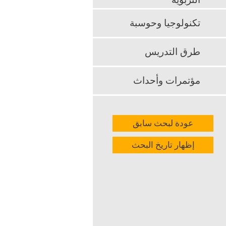
التربوية
من خلال توفي
الافتراضية.
تكنولوجيا وحوسبة
k
App
طرق التدريس
مؤتمرات وأحداث
عودة لبحث سابق
إظهار تاريخ البحث