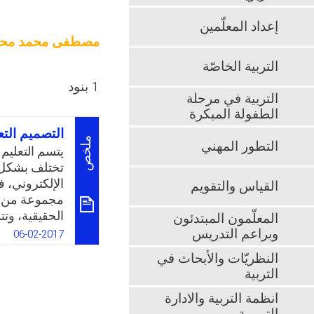
إعداد المعلّمين
مصطفى محمد محم
التربية الخاصّة
1 بنود
التربية في مرحلة
الطفولة المبكرة
التصميم الت
ملخص
التطور المهني
يتسم التعليم
تختلف بشكل كب
الإلكتروني، فا
القياس والتقويم
مجموعة من ال
الحقيقية، وتت
المعلّمون المبتدئون
وأكثر جاذبية 
وبراعم التدريس
06-02-2017
فالفصول الافت
النظريّات والأبحاث في
والتواصل إلكت
التربية
الأفراد على 
موضوع وتبادل
انظمة التربية والادارة
الحاسوبية، ك