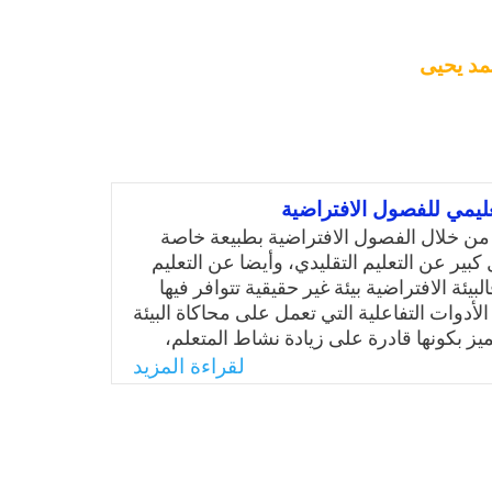
د يحيى
عليمي للفصول الافتراضية
 من خلال الفصول الافتراضية بطبيعة خاصة
ير عن التعليم التقليدي، وأيضا عن التعليم
لبيئة الافتراضية بيئة غير حقيقية تتوافر فيها
أدوات التفاعلية التي تعمل على محاكاة البيئة
ميز بكونها قادرة على زيادة نشاط المتعلم،
للمتعلم، ودافعية للإنجاز والعمل المشترك.
لقراءة المزيد
راضية عبارة عن نظام إلكتروني يتيح الاجتماع
رونيًا بطريقة غير فيزيائية لمجموعة من
اختلاف أماكن تواجدهم جغرافيًا، بهدف دراسة
 ومشاركة الأفكار والملفات والتطبيقات
ما يجري عادة داخل الصف التقليدي، ويتم ذلك