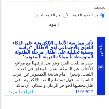
تصنيف:
من الجديد للقديم
من القديم للجديد
1 بنود
تأثير ممارسة الألعاب الإلكترونية على الذكاء
ملخص
اللغوي والاجتماعي لدى الأطفال “دراسة
وصفية تحليلية على أطفال مرحلة الطفولة
المتوسطة بالمملكة العربية السعودية”
بقدر ما يلعب الفرد ويتواصل ترفيهيًا مع مواقع
الألعاب عبر الشبكة، بقدر ما ينغلق في فضاء
اللعب، وينعزل أمام شاشة الكمبيوتر عن أقرب
الناس إليه، فهل تستطيع اللعبة الإلكترونية في
ظل تخطيها لحواجز الزمان والمكان، أن تتأكد
كنظام تواصلي إنساني، يقرب الفرد من واقع
لقراءة المزيد
13-06-2017
انتمائه الثقافي والاجتماعي الأصلي ويكسبه
مهارات التواصل الاجتماعي واللغوي؟ أم أننا إزاء
أزمة حقيقة للتواصل، تتحول بمقتضاها اللعبة