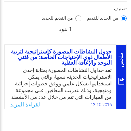
تصنيف:
من الجديد للقديم
من القديم للجديد
1 بنود
جدول النشاطات المصورة كإستراتيجية لتربية
ملخص
الأطفال ذوي الإحتياجات الخاصة: من فئتي
التوحد والإعاقة العقلية
تعد جداول النشاطات المصورة بمثابة إحدى
الاستراتيجيات الحديثة نسبيا، والتي يمكن
استخدامها بشكل علمي ووفق خطوات إجرائية
ومنهجية، وذلك لتدريب المعاقين على مجموعة
من المهارات التي تتم من خلال عدد من الأنشطة
والمهام المختلفة من أجل تحسين مهاراتهم
لقراءة المزيد
12-10-2016
الشخصية والاجتماعية، ومن ثم تنمية جوانب
السلوك التكيفي لديهم. وتسعى هذه الدراسة
النظرية إلى التعريف بجداول النشاطات المصورة
كإستراتيجية لتربية الأطفال ذوي الاحتياجات