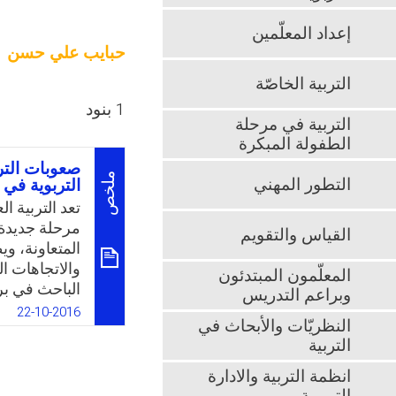
إعداد المعلّمين
حبايب علي حسن
التربية الخاصّة
1 بنود
التربية في مرحلة
الطفولة المبكرة
صعوبات الترب
ملخص
التطور المهني
التربوية في
تعد التربية ا
مرحلة جديدة 
القياس والتقويم
المتعاونة، وي
والاتجاهات ا
المعلّمون المبتدئون
الباحث في بر
وبراعم التدريس
المعلم على ال
22-10-2016
النظريّات والأبحاث في
لكثرة المهمات
التربية
إعداد المعلم
الفلسطينية ت
انظمة التربية والادارة
برنامج الترب