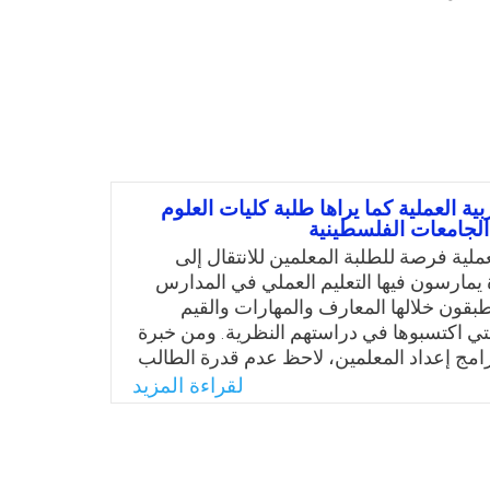
ية العملية كما يراها طلبة كليات العلوم
 الجامعات الفلسطينية
لعملية فرصة للطلبة المعلمين للانتقال إلى
يمارسون فيها التعليم العملي في المدارس
طبقون خلالها المعارف والمهارات والقيم
لتي اكتسبوها في دراستهم النظرية. ومن خبرة
امج إعداد المعلمين، لاحظ عدم قدرة الطالب
إيفاء بمتطلبات مواد التربية العملية، نظرًا
لقراءة المزيد
 المطلوبة منه، كما ورأى أيضًا أن عملية
ين في كليات العلوم التربوية في الجامعات
واجه عدة صعوبات تؤثر في فعالية عملية
ية العملية في الجامعات. وعليه سعت الدراسة