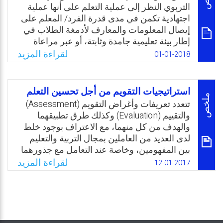
نموذجا TPACK وَ SAMR.
التربوي النظر إلى عملية التعلم على أنها عملية
اجتهادية تكمن في مدى قدرة الفرد/ المعلم على
Email
Twitter
Facebook
WhatsApp
إيصال المعلومات والمعارف لأدمغة الطلاب في
إطار بيئة تعليمية جامدة وثابتة، أو عبر مراعاة
الفروق الفردية بشكل ظاهري فقط عن طريق
لقراءة المزيد
01-01-2018
تشكيل المجموعات وتعدد الوسائل التعليمية
والتعرف على المستويات التعليمية للطلاب كل
فترة بشكل أكاديمي بحت، دون العمل مع الفرق
استراتيجيات التقويم من أجل تحسين التعلم
المهنية المختلفة في المدرسة من أخصائيين
ملخص
تتعدد تعريفات وأغراض التقويم (Assessment)
نفسيين واجتماعيين وغيرهم لإجراء مجموعة من
والتقييم (Evaluation) وكذلك طرق تطبيقهما
القياسات الضرورية للتعرف على الإمكانات
والهدف من كل منهما، مع الاعتراف بوجود خلط
المختلفة للطلاب سواء معرفيًا أو سلوكيًا حيث
لدى العديد من العاملين بمجال التربية والتعليم
يتأتى الاهتمام أولًا بمحتوى المنهج دون النظر إلى
بين المفهومين، وخاصة عند التعامل مع جذورهما
عمليات التدريس والتقويم والبيئة الصفية مما
اللغوية باللغة العربية دون الرجوع إلى نظيرتها
لقراءة المزيد
12-01-2017
يتعارض مع كل التوجهات الحديثة في التعليم.
في اللغة الإنجليزية. في هذا المقال، حاول الكاتب
الفصل بين المفهومين من خلال طرح التعريفات
Email
Twitter
Facebook
WhatsApp
الخاصة بكل منهما، بإيجاز، وأوجه المقارنة ثم
الدخول سريعا إلى أهم الاستراتيجيات والأدوات
التطبيقية التي يمكن الاستفادة منها في مجال