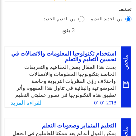
تصنيف:
من الجديد للقديم
من القديم للجديد
3 بنود
استخدام تكنولوجيا المعلومات والاتصالات في
ملخص
تحسين التعليم والتعلم
بحث هذا المقال بعض المفاهيم والتعريفات
الخاصة بتكنولوجيا المعلومات والاتصالات
واختلاف رؤى النظريات التربوية وخاصة
الموضوعية والبنائية في تناول هذا المفهوم وأثر
تطبيق هذه التكنولوجيا في تطور عمليتي التعليم
والتعلم بناء على معايير وكفايات القرن الواحد
لقراءة المزيد
01-01-2018
والعشرين، ومزايا وعيوب التطبيق العملي
والشروط الواجب توافرها لضمان الفاعلية، ثم
تطرق إلى نموذجين من النماذج التقنية الأكثر
التعليم المتمايز وصعوبات التعلم
شيوعًا، كمثال من أمثلة دمج التقنية بالتعليم، وهما
ملخص
يمكن القول أنه لم يعد ممكنا للعاملين في الحقل