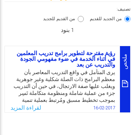
تصنيف:
من الجديد للقديم
من القديم للجديد
1 بنود
رؤية مقترحة لتطوير برامج تدريب المعلمين
ملخص
في أثناء الخدمة في ضوء مفهومي الجودة
والتدريب عن بعد
يرى المتأمل في واقع التدريب المعاصر بأن
معظم البرامج ذات الصلة شكلية وغير جوهرية
ويغلب عليها صفة الارتجال، في حين أن التدريب
جزء من عملية شاملة ومنظومة متكاملة تَسِر
بموجب تخطيط مسبق ومُرتبط بعملية تنمية
المعلم مهنيًا وشخصيًا. ولذلك جاء البحث الحالي
لقراءة المزيد
16-02-2017
للتعرف على تدريب المعلمين أثناء الخدمة
وعلاقته بالنمو المهني للمعلمين، وتقديم رؤية
مقترحة يمكن أن تسهم في تفعيل وتطوير تدريب
المعلمين أثنا الخدمة في ضوء بعض اتجاهات