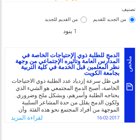
تصنيف:
من الجديد للقديم
من القديم للجديد
1 بنود
الدمج للطلبة ذوي الإحتياجات الخاصة في
ملخص
المدارس العامة وتأثيره الإجتماعي من وجهة
نظر المعلمين قبل الخدمة في كلية التربية
بجامعة الكويت
في ظل سرعة إزدياد عدد الطلبة ذوي الاحتياجات
الخاصة، أصبح الدمج المجتمعي هو الشيء الذي
يحتاجه الطلبة وأسرهم، وبشكل ملح وضروري.
ولكون الدمج يقلل من حدة المشاعر السلبية
الموجهة من أفراد المجتمع نحو هذه الفئة. وأن
لوجهة النظر التي يحملها المعلمون قبل الخدمة
لقراءة المزيد
16-02-2017
نحو دمج الطلبة ذوي الاحتياجات الخاصة في
المدارس العامة أهمية كبرى في نجاح أو فشل
العملية التعليمية، فالمعلمون يتحملون مسؤولية