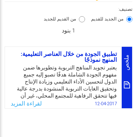
تصنيف:
من الجديد للقديم
من القديم للجديد
1 بنود
تطبيق الجودة من خلال العناصر التعليمية:
ملخص
المنهج نموذجًا
يعتبر تجويد المناهج التربوية وتطويرها ضمن
مفهوم الجودة الشاملة هدفًا تصبو إليه جميع
الدول لتحسين الأداء التعليمي وزيادة الإنتاج
وتحقيق الغايات التربوية المنشودة بدرجة عالية
فيها تتحقق الرفاهية للمجتمع المحلي، غير أن
الواقع التربوي في دولة السودان وكثير من الدول
لقراءة المزيد
12-04-2017
العربية والإسلامية يُظهر تدنيًا ملموسًا في
مخرجات التعليم لأسباب وعوامل مختلفة وتحتاج
إلى إجراء دراسات علمية متعمقة لتشخيص الداء
ومن ثم البحث عن الدواء.