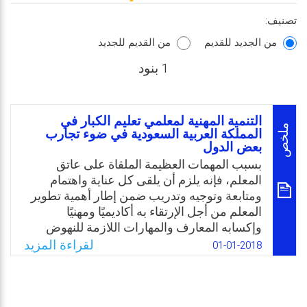
تصنيف:
من الجديد للقديم
من القديم للجديد
1 بنود
التنمية المهنية لمعلمي تعليم الكبار في
ملخص
المملكة العربية السعودية في ضوء تجارب
بعض الدول
بسبب المهمات العظيمة الملقاة على عاتق
المعلم، فإنه يلزم أن يلقى كل عناية واهتمام
ومتابعة وتوجيه وتدريب ضمن إطار أهمية تطوير
المعلم من أجل الإرتقاء به أكاديميًا ومهنيًا
وإكسابه المعارف والمهارات اللازمة للنهوض
بمستوى أدائه، وجميع مؤسسات إعداد المعلم
لقراءة المزيد
01-01-2018
تحرص على إعداده مهنيًا وثقافيًا وتربويًا وأكاديميًا
ومهاريًا وشخصيًا. وتعد التنمية المهنية من
أساسيات تحسين التعليم، وذلك لما لها من أهمية
بالغة في تطوير الأداء التدريسي، وتطوير اكتساب