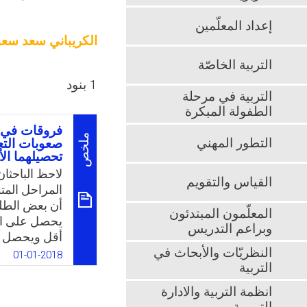
إعداد المعلّمين
الكريباني سعد سعو
التربية الخاصّة
1 بنود
التربية في مرحلة
الطفولة المبكرة
فروقات في ع
ملخص
التطور المهني
صعوبات التعل
تحصيلهما الأ
لاحظ الباحثا
القياس والتقويم
المراحل المت
أن بعض الطلبة
المعلّمون المبتدئون
يحصل على الد
وبراعم التدريس
أقل ويحصل ع
النظريّات والأبحاث في
أوقات الطلبة
01-01-2018
التربية
ذوى صعوبات ا
قصور في مهار
انظمة التربية والادارة
صعوبات التعل