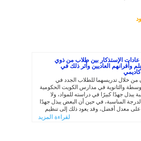
د
ادات الإستذكار بين طلاب من ذوي
م وأقرانهم العاديين وأثر ذلك في
كاديمي
ن من خلال تدريسهما للطلاب الجدد في
وسطة والثانوية في مدارس الكويت الحكومية
 يبذل جهدًا كبيرًا في دراسته للمواد، ولا
رجة المناسبة، في حين أن البعض يبذل جهدًا
لى معدل أفضل، وقد يعود ذلك إلى تنظيم
 وعاداتهم الدراسية، ولكن ماذا عن الأطفال
لقراءة المزيد
لتعلم؟ فإذا كان الأطفال العاديين يعانون من
ات الإستذكار، فهل يكون الأطفال ذوى
م أشد معاناة بسبب صعوبات التعلم التي