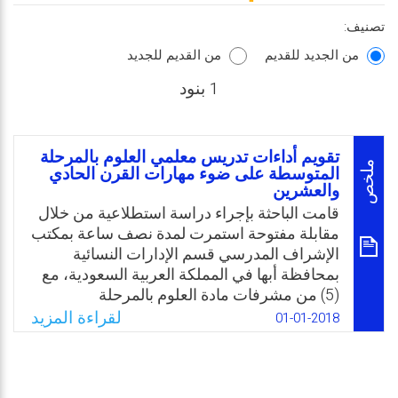
تصنيف:
من الجديد للقديم
من القديم للجديد
1 بنود
تقويم أداءات تدريس معلمي العلوم بالمرحلة
ملخص
المتوسطة على ضوء مهارات القرن الحادي
والعشرين
قامت الباحثة بإجراء دراسة استطلاعية من خلال
مقابلة مفتوحة استمرت لمدة نصف ساعة بمكتب
الإشراف المدرسي قسم الإدارات النسائية
بمحافظة أبها في المملكة العربية السعودية، مع
(5) من مشرفات مادة العلوم بالمرحلة
المتوسطة حول الأداءات التدريسية الفعلية التي
لقراءة المزيد
01-01-2018
تمارسها معلمات العلوم، والتي اقتصرت على
استخدام كل من الايباد والسبورة الذكية
واستراتيجيات التعلم النشط في التدريس.
وبالتالي خلصت مشكلة البحث في أن الأداءات