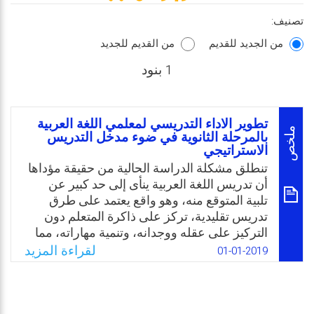
تصنيف:
من الجديد للقديم
من القديم للجديد
1 بنود
تطوير الاداء التدريسي لمعلمي اللغة العربية
ملخص
بالمرحلة الثانوية في ضوء مدخل التدريس
الاستراتيجي
تنطلق مشكلة الدراسة الحالية من حقيقة مؤداها
أن تدريس اللغة العربية ينأى إلى حد كبير عن
تلبية المتوقع منه، وهو واقع يعتمد على طرق
تدريس تقليدية، تركز على ذاكرة المتعلم دون
التركيز على عقله ووجدانه، وتنمية مهاراته، مما
أفقد تعلم اللغة العربية، أن يكون تعلمًا ذا معنى،
لقراءة المزيد
01-01-2019
وعلى هذا فهو تعلمًا بعيدًا كل البعد عن التعلم
الفعّال، مما أدى إلى ضعف الطلبة في المهارات
والمفاهيم اللغوية. وتجسيدًا لذلك حاول البحث
الحالي تطوير الأداء التدريسي لمعلمي اللغة