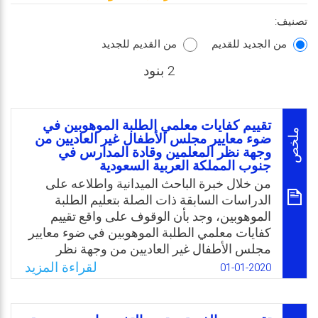
تصنيف:
من الجديد للقديم
من القديم للجديد
2 بنود
تقييم كفايات معلمي الطلبة الموهوبين في
ملخص
ضوء معايير مجلس الأطفال غير العاديين من
وجهة نظر المعلمين وقادة المدارس في
جنوب المملكة العربية السعودية
من خلال خبرة الباحث الميدانية واطلاعه على
الدراسات السابقة ذات الصلة بتعليم الطلبة
الموهوبين، وجد بأن الوقوف على واقع تقييم
كفايات معلمي الطلبة الموهوبين في ضوء معايير
مجلس الأطفال غير العاديين من وجهة نظر
المعلمين وقادة المدارس، ومعرفة الوضع الراهن
لقراءة المزيد
01-01-2020
والكشف عن نقاط القوة لاستثمارها، ونقاط
الضعف لتحسينها باتت حاجة ملحة في ضوء
التقدم العلمي والمعرفي. كما أن تقييم كفايات