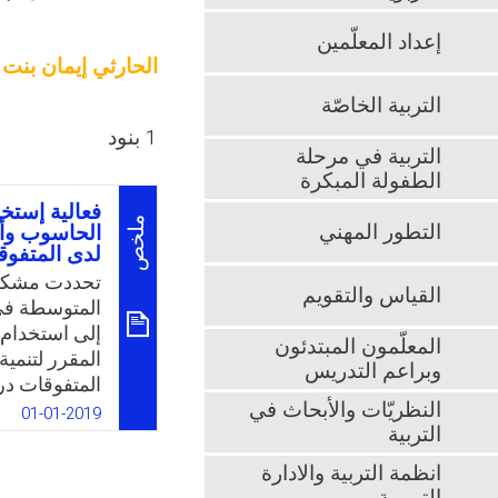
إعداد المعلّمين
الحارثي إيمان بنت
التربية الخاصّة
1 بنود
التربية في مرحلة
الطفولة المبكرة
فعالية إستخ
ملخص
التطور المهني
الحاسوب وأثر
لدى المتفوق
تحددت مشكلة
القياس والتقويم
المتوسطة في م
إلى استخدام 
المعلّمون المبتدئون
المقرر لتنمية
وبراعم التدريس
المتفوقات در
النظريّات والأبحاث في
السؤال الرئيس
01-01-2019
التربية
التعليمية في
مهارات تكنولو
انظمة التربية والادارة
الثالث المتو