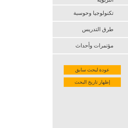
التربوية
k
App
تكنولوجيا وحوسبة
طرق التدريس
مؤتمرات وأحداث
عودة لبحث سابق
إظهار تاريخ البحث