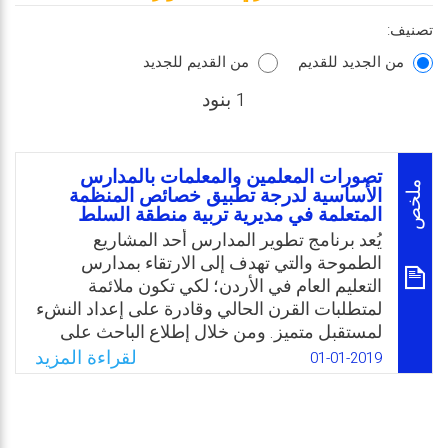
تصنيف:
من الجديد للقديم
من القديم للجديد
1 بنود
تصورات المعلمين والمعلمات بالمدارس
ملخص
الأساسية لدرجة تطبيق خصائص المنظمة
المتعلمة في مديرية تربية منطقة السلط
يُعد برنامج تطوير المدارس أحد المشاريع
الطموحة والتي تهدف إلى الارتقاء بمدارس
التعليم العام في الأردن؛ لكي تكون ملائمة
لمتطلبات القرن الحالي وقادرة على إعداد النشء
لمستقبل متميز. ومن خلال إطلاع الباحث على
الدراسات التربوية المتعلقة بالتطوير المهني
لقراءة المزيد
01-01-2019
للمدارس وجد بأن هناك توجه عام لتحويل
المدارس إلى مدارس متعلمة، مما يستوجب
التعرف على واقع تطبيق أبعاد المنظمة المتعلمة
في المدارس، ومدى قربها أو بعدها عن تحقيق