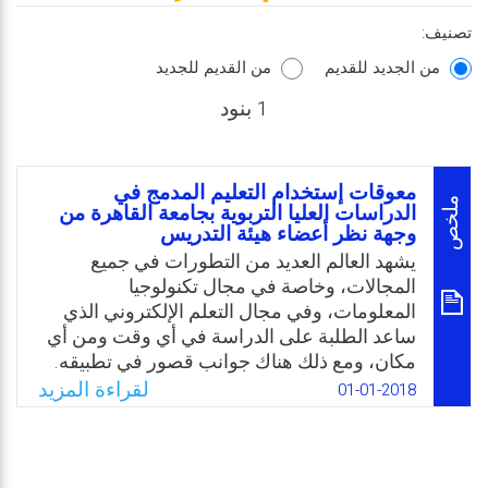
تصنيف:
من الجديد للقديم
من القديم للجديد
1 بنود
معوقات إستخدام التعليم المدمج في
ملخص
الدراسات العليا التربوية بجامعة القاهرة من
وجهة نظر أعضاء هيئة التدريس
يشهد العالم العديد من التطورات في جميع
المجالات، وخاصة في مجال تكنولوجيا
المعلومات، وفي مجال التعلم الإلكتروني الذي
ساعد الطلبة على الدراسة في أي وقت ومن أي
مكان، ومع ذلك هناك جوانب قصور في تطبيقه.
وعليه جاءت الحاجة لنمط يجمع بين مزايا التعلم
لقراءة المزيد
01-01-2018
الإلكتروني ومزايا التعليم التقليدي وهو التعليم
المدمج، وهو نمط تعليمي تستخدم فيه أكثر من
وسيلة لنقل المعرفة ويمزج بين التعليم التقليدي
والتعلم الإلكتروني. لقد أصبح استخدام التعليم