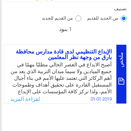
تصنيف:
من الجديد للقديم
من القديم للجديد
1 بنود
الإبداع التنظيمي لدى قادة مدارس محافظة
ملخص
بارق من وجهة نظر المعلمين
أصبح الابداع في العصر الحالي مطلبًا مهمًا في
جميع الميادين ولا سيما ميدان التربية الذي يعد من
أهم الركائز التي تعتمد عليها الأمم في بناء أجيال
المستقبل القادرة على تحقيق أهداف وطموحات
الأمم، ولذا تركز كافة المؤسسات على الإبداع
لدى عامليها وخاصة قادة هذه المؤسسات، حيث
لقراءة المزيد
01-01-2019
يعتبر القائد من أهم مقومات المؤسسات للمضي
قدمًا في تحقيق الأهداف وبلوغ النجاح. ومن خلال
اطلاع الباحث على العديد من الدوريات والمجلات
العلمية المحلية والإقليمية لاحظ نقصًا واضحًا في