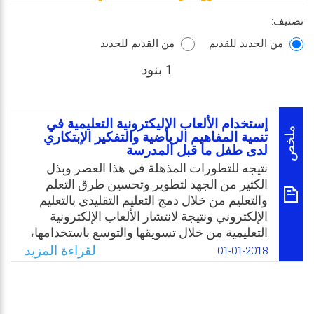
تصنيف:
من الجديد للقديم
من القديم للجديد
1 بنود
إستخدام الألعاب الإليكترونية التعليمية في
ملخص
تنمية المفاهيم الرياضية والتفكير الإبتكاري
لدى طفل ما قبل المدرسة
نتيجه للتطورات المذهلة في هذا العصر وبذل
الكثير من الجهد لتطوير وتحسين طرق التعلم
والتعليم من خلال دمج التعليم التقليدي بالتعليم
الإلكتروني ونتيجة لانتشار الألعاب الإلكترونية
التعليمية من خلال تسويقها والتوسع باستخدامها،
ولما لها من أثر ملحوظ في إحداث الإثارة والمتعة
لقراءة المزيد
01-01-2018
لدى الأطفال لذا كان من الضروري التطرق الى
معرفة مدى الأثر الذى تحدثه هذه الألعاب في
الأطفال من أثار إيجابية وسلبية على شخصية
الطفل وخاصة في قدرته على اكتساب بعض