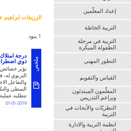
إعداد المعلّمين
الزريقات ابراهيم عب
التربية الخاصّة
1 بنود
التربية في مرحلة
الطفولة المبكرة
درجة امتلاك 
ملخص
التطور المهني
ذوي اضطراب
تؤبر خصائص 
التربوي له، ف
القياس والتقويم
والتفاعل الا
النمطي والتك
المعلّمون المبتدئون
تتطلبه عملية
وبراعم التدريس
وانتباه وتركي
01-01-2019
النظريّات والأبحاث في
التعلم لهذه ا
التربية
المهارات العد
اليها الطفل 
انظمة التربية والادارة
خصيصًا لتقيي