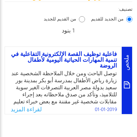
تصنيف:
من الجديد للقديم
من القديم للجديد
1 بنود
فاعلية توظيف القصة الإلكترونية التفاعلية في
ملخص
تنمية المهارات الحياتية اليومية لأطفال
الروضة
توصل الباحث ومن خلال الملاحظة الشخصية عند
زيارة رياض الأطفال بمدرسة أبو بكر بمدينة بور
سعيد بدولة مصر العربية التصرفات الغير سوية
للتلاميذ، وتأكد من صدق ملاحظاته بعد إجراء
مقابلات شخصية غير مقننة مع بعض خبراء تعليم
الأطفال وإنتاج البرمجيات التعليمية إلى ضعف
لقراءة المزيد
01-01-2019
البرامج التعليمية المعدة والمقدمة لرياض
الأطفال، وقلة الاهتمام الموجه لتنمية مهاراتهم
الحياتية واليومية، واتضحت له الصورة أكثر بعد
اطلاعه على الدراسات السابقة التي تناولت