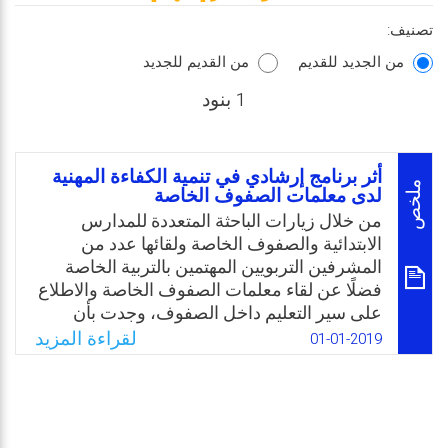
تصنيف:
من الجديد للقديم
من القديم للجديد
1 بنود
أثر برنامج إرشادي في تنمية الكفاءة المهنية
ملخص
لدى معلمات الصفوف الخاصة
من خلال زيارات الباحثة المتعددة للمدارس
الابتدائية والصفوف الخاصة ولقائها عدد من
المشرفين التربويين المهتمين بالتربية الخاصة
فضلًا عن لقاء معلمات الصفوف الخاصة والاطلاع
على سير التعليم داخل الصفوف، وجدت بأن
هناك ضعف وانخفاض بمستوى أداء بعض
لقراءة المزيد
01-01-2019
المعلمات فضلًا عن اتجاهاتهن السلبية نحو
التلاميذ من ذوي بطئ التعلمـ مما يعرقل اداءهن،
وينعكس ذلك على العملية التعليمية فتتسم
بالضيق في بعض مواضعها، فضلًا عن حالة عدم