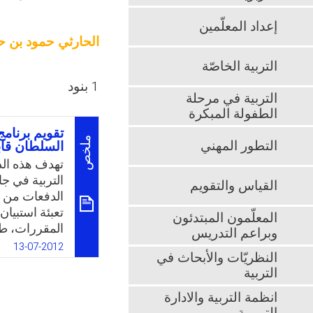
إعداد المعلّمين
الحارثي حمود بن ح
التربية الخاصّة
1 بنود
التربية في مرحلة
الطفولة المبكرة
تقويم برنامج
ملخص
التطور المهني
السلطان قا
تهدف هذه الدر
التربية في 
القياس والتقويم
تعبئة استبيا
المعلّمون المبتدئون
المقررات، ط
وبراعم التدريس
مفتوح. دلت ال
13-07-2012
النظريّات والأبحاث في
وبين المركبات
التربية
المفتوح العدي
انظمة التربية والادارة
k
App