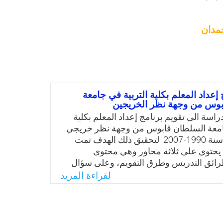
مدان
 إعداد المعلم بكلية التربية في جامعة
بوس من وجهة نظر الخريجين
اسة الى تقويم برنامج إعداد المعلم بكلية
جامعة السلطان قابوس من وجهة نظر خريجي
الدفعات من سنة 1990-2007. لتحقيق ذلك الهدف تمت
ن يحتوي على ثلاثة محاور وهي محتوى
رائق التدريس وطرق التقويم، وعلى سؤال
نتائج على وجود اختلاف بين المحاور الرئيسة
لقراءة المزيد
 الداخلية لكل منها. وبينت نتائج السؤال
د من الصعوبات المتعلقة بالبرنامج.
Email
Twitter
Faceboo
Whats