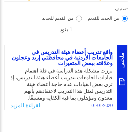
تصنيف:
من الجديد للقديم
من القديم للجديد
1 بنود
واقع تدريب أعضاء هيئة التدريس في
ملخص
الجامعات الأردنية في محافظتي إربد وعجلون
وعلاقته ببعض المتغيرات
برزت مشكلة هذه الدراسة في قلة اهتمام
قيادات الجامعات بتدريب أعضاء هيئة التدريس، إذ
ترى بعض القيادات عدم حاجة أعضاء هيئة
التدريس لمثل هذا التدريب لاعتقادهم بأنهم
معدون ومؤهلون بما فيه الكفاية ومسبقًا.
وأظهرت نتائج بعض الدراسات السابقة ذات
لقراءة المزيد
01-01-2020
الصلة بالموضوع انخفاض درجة التدريب لأعضاء
هيئة التدريس في الجامعات، ولاحظ الباحث ذلك
من خلال زياراته للجامعات ومقابلته بعض أعضاء
هيئة التدريس، حيث أبدى بعضهم الرغبة في