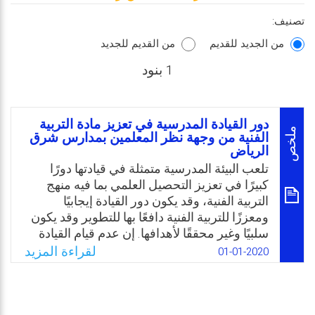
تصنيف:
من الجديد للقديم
من القديم للجديد
1 بنود
دور القيادة المدرسية في تعزيز مادة التربية
ملخص
الفنية من وجهة نظر المعلمين بمدارس شرق
الرياض
تلعب البيئة المدرسية متمثلة في قيادتها دورًا
كبيرًا في تعزيز التحصيل العلمي بما فيه منهج
التربية الفنية، وقد يكون دور القيادة إيجابيًا
ومعززًا للتربية الفنية دافعًا بها للتطوير وقد يكون
سلبيًا وغير محققًا لأهدافها. إن عدم قيام القيادة
المدرسية بدورها بتعزيز مادة التربية الفنية قد يُعد
لقراءة المزيد
01-01-2020
من المعوقات التي يجب دراستها، وعليه فأن
التربية الفنية تفتقر إلى بحوث ودراسات من أجل
الكشف عن صعوباتها ومعوقات تطوير مناهجها
وأسلوب تدريسها حتى يمكن أن تأخذ وصفها