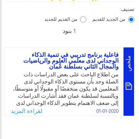
تصنيف:
من الجديد للقديم
من القديم للجديد
1 بنود
فاعلية برنامج تدريبي في تنمية الذكاء
ملخص
الوجداني لدى معلمي العلوم والرياضيات
والمجال الثاني بسلطنة عُمان
من اطلاع الباحث على بعض الدراسات ذات
الصلة وجد بأن مستوى الذكاء الوجداني لدى
المعلمين قد يكون منخفضًا أو مقبولًا أو متوسطًا،
وبالنسبة لسلطنة عمان فقد أشارت الدراسات
إلى ضعف الاهتمام بتطوير الذكاء الوجداني لدى
المعلمين، والذي يعكسه غياب واضح لأية
لقراءة المزيد
01-01-2020
مقررات أكاديمية تتناول الوعي والتدريب على
مهارات الذكاء الوجداني في كلية التربية بجامعة
السلطان قابوس، في مقابل وجود أكثر من ثلاثين
ساعة أكاديمية تدرب الطالب المعلم على