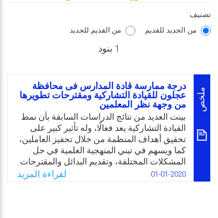
تصنيف:
من الجديد للقديم
من القديم للجديد
1 بنود
درجة ممارسة قادة المدارس فى محافظة
ملخص
عجلون للقيادة التشاركية ومقترحات تطويرها
من وجهة نظر المعلمين
بينت العديد من نتائج الدراسات السابقة بأن نمط
القيادة التشاركية يعد فعالًا، وله تأثير كبير على
تحقيق أهداف المنظمة من خلال تحفيز العاملين،
كما ويسهم في تبني المنهجية العلمية في حل
المشكلات المختلفة، وتقديم البدائل والمقترحات.
وعليه أصبح من الضرورة لوجود قائد مدرسي
لقراءة المزيد
01-01-2020
يدير كفة القيادة بكل نجاح، وتتوفر فيه المعايير
لتحقيق الأهداف المنشودة للمدرسة، ويلاحظ من
استعراض الدراسات السابقة عدم توفر دراسات
تناولت ممارسة قادة مدارس محافظة عجلون