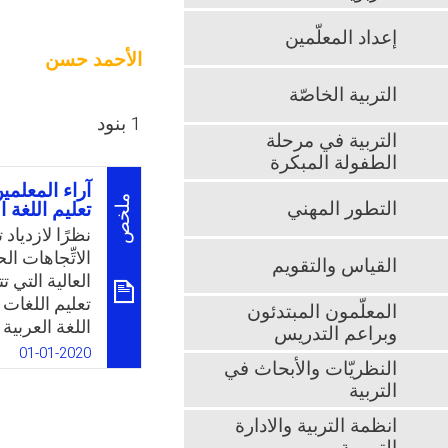
إعداد المعلّمين
الأحمد حسن
التربية الخاصّة
1 بنود
التربية في مرحلة
الطفولة المبكرة
آراء المعلم
ملخص
التطور المهني
تعليم اللغة ا
نظرًا لازدياد
الاتِّجاهات الح
القياس والتقويم
العالية التي 
تعليم اللغات
المعلّمون المبتدئون
اللغة العربية
وبراعم التدريس
البحث الحالي
01-01-2020
النظريّات والأبحاث في
للناطقين بغي
التربية
لأهمية آراء ا
الكبير الذي ت
انظمة التربية والادارة
إلى تعديل تلك