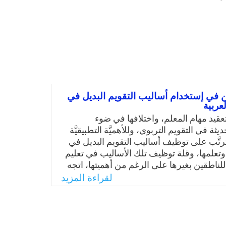
ين في إستخدام أساليب التقويم البديل في
لعربية
 تعقيد مهام المعلم، واختلافها في ضوء
ديثة في التقويم التربوي، وللأهميَّة التطبيقيَّة
تترتَّب على توظيف أساليب التقويم البديل في
 وتعلمها، وقلة توظيف تلك الأساليب في تعليم
 للناطقين بغيرها على الرغم من أهميتها، اتجه
 إلى استظلاع آراء عينة من معلمي العربية
لقراءة المزيد
رها في استخدام أساليب التقويم البديل؛ وذلك
لمعلمين في توجيه سلوكهم التعليمي، والأثر
ترتب عليه تلك الآراء، ولعل ذلك يفضي أيضًا
 الآراء إذا ما كانت سلبية. وعليه يمكن تحديد