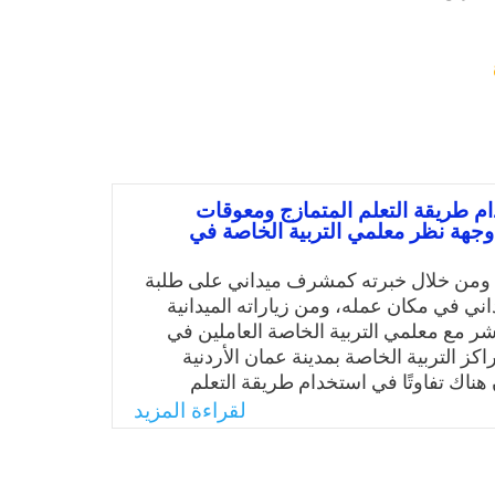
م طريقة التعلم المتمازج ومعوقات
وجهة نظر معلمي التربية الخاصة في
 ومن خلال خبرته كمشرف ميداني على طلبة
اني في مكان عمله، ومن زياراته الميدانية
اشر مع معلمي التربية الخاصة العاملين في
ز التربية الخاصة بمدينة عمان الأردنية
هناك تفاوتًا في استخدام طريقة التعلم
ها الواسع في عملية التعليم والتعلم لدى
لقراءة المزيد
التربية الخاصة؛ مما يحرم الطلبة من
وائد التي يجنونها من تلك الطريقة؛ وعلى
طور الهائل الذي شهده العصر الحالي في