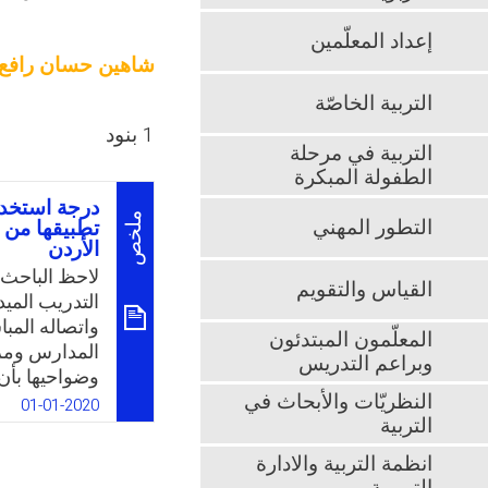
إعداد المعلّمين
شاهين حسان رافع
التربية الخاصّة
1 بنود
التربية في مرحلة
الطفولة المبكرة
درجة استخدا
ملخص
التطور المهني
تطبيقها من 
الأردن
لاحظ الباحث
القياس والتقويم
التدريب الميد
واتصاله المب
المعلّمون المبتدئون
المدارس ومراك
وبراعم التدريس
وضواحيها بأن 
النظريّات والأبحاث في
المتمازج بشكل
01-01-2020
التربية
غالبية معلمي 
الخدمات والف
انظمة التربية والادارة
الرغم من الت