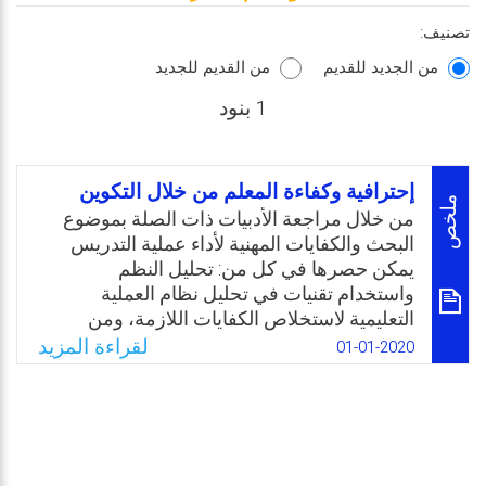
تصنيف:
من الجديد للقديم
من القديم للجديد
1 بنود
إحترافية وكفاءة المعلم من خلال التكوين
ملخص
من خلال مراجعة الأدبيات ذات الصلة بموضوع
البحث والكفايات المهنية لأداء عملية التدريس
يمكن حصرها في كل من: تحليل النظم
واستخدام تقنيات في تحليل نظام العملية
التعليمية لاستخلاص الكفايات اللازمة، ومن
ملاحظة سلوكيات مجموعة من المعلمين
لقراءة المزيد
01-01-2020
الناجحين في عملية التدريس الفعّال لاشتقاق
الكفايات التعليمية لإعداد المعلمين، ومن البحوث
التربوية والتي من شأنها أن تكشف عن المتغيرات
أو العوامل التي تؤثر في عملية التعليم بصورة
إيجابية لاشتقاق الكفايات التعليمية لإعداد المعلم