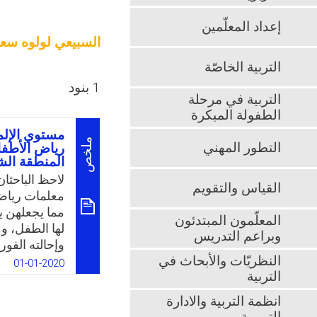
إعداد المعلّمين
السبيعي لولوه سع
التربية الخاصّة
1 بنود
التربية في مرحلة
الطفولة المبكرة
مستوي الإلم
ملخص
التطور المهني
رياض الأطفا
المنطقة الش
لاحظ الباحثا
القياس والتقويم
معلمات رياض 
مما يجعلهن 
المعلّمون المبتدئون
لها الطفل، و
وبراعم التدريس
وإحالته الفور
النظريّات والأبحاث في
هؤلاء الأطفال
01-01-2020
التربية
لصعوبة التعل
الأطفال الإلم
انظمة التربية والادارة
وذلك من أجل ت