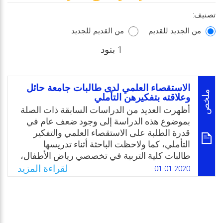
تصنيف:
من الجديد للقديم
من القديم للجديد
1 بنود
الاستقصاء العلمي لدى طالبات جامعة حائل
ملخص
وعلاقته بتفكيرهن التأملي
أظهرت العديد من الدراسات السابقة ذات الصلة
بموضوع هذه الدراسة إلى وجود ضعف عام في
قدرة الطلبة على الاستقصاء العلمي والتفكير
التأملي، كما ولاحظت الباحثة أثناء تدريسها
طالبات كلية التربية في تخصصي رياض الأطفال،
وصفوف أولية، أن معظمهن لا يمارسن مهارات
لقراءة المزيد
01-01-2020
الاستقصاء العلمي في التعلم، بل يحاولن اللجوء
إلى الحفظ الآلي للمعلومات العلمية، ولهذا نبعت
فكرة القيام بهذه الدراسة للتعرف على مستوى
مهارات الاستقصاء العلمي لدى طالبات جامعة