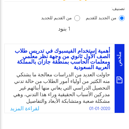
تصنيف:
من الجديد للقديم
من القديم للجديد
1 بنود
أهمية إستخدام الفيسبوك في تدريس طلاب
ملخص
الصف الأول ثانوي من وجهة نظر معلمي
ومعلمات الحاسب بمنطقة جازان بالمملكة
العربية السعودية
حاولت العديد من الدراسات معالجة ما يشتكي
منه الكثير من أولياء أمور الطلاب من حالة تدني
التحصيل الدراسي التي يعاني منها أبنائهم غير
مدركين الأسباب الحقيقية وراء هذا التدني، وهي
مشكلة صعبة ومتشابكة الأبعاد والتفاصيل
ومنتشرة بين طلاب المدارس بالمملكة العربية
لقراءة المزيد
01-01-2020
السعودية، وخاصة لدى طلاب الصف الأول الثانوي
بمقرر الحاسب وتقنية المعلومات. ويعتقد بأن
استخدام أحدث التقنيات في التعليم قد يكون له