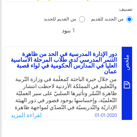
تصنيف:
من الجديد للقديم
من القديم للجديد
1 بنود
دور الإدارة المدرسية في الحد من ظاهرة
ملخص
التنمر المدرسي لدي طلاب المرحلة الأساسية
العليا في المدارس الحكومية في لواء قصبة
عمان
من خلال خبرة الباحثة كمعلّمة في وزارة التّربیة
والتّعلیم في المملكة الأردنية لاحظت انتشار
ظاهرة التّنمّر وتأثیرها السلبيّ على سیر العملیّة
التّعلمیّة، وإحساسها بوجود قصور في دور الهیئة
الإداریّة والتّدریسیّة في التّصدّي لمواجهة ظاهرة
التّنمّر داخل البیئة المدرسیّة، ولذلك جاءت هذه
لقراءة المزيد
01-01-2020
الدراسة بهدف تسلیط الضوء على هذه المشكلة
وتفعیل الدّور الوقائيّ والعلاجيّ لمدراء المدارس
في مواجهة ظاهرة التّنمّر المدرسيّ وتطویر