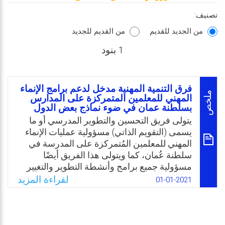
تصنيف:
من الجديد للقديم
من القديم للجديد
1 بنود
فرق التنمية المهنية مدخل لدعم برامج الإنماء
ملخص
المهني للمعلمين المتمركزة على المدارس
بسلطنة عمان في ضوء نماذج بعض الدول
يتولى فريق التحسين والتطوير المدرسي أو ما
يسمى (التقويم الذاتي) مسؤولية عمليات الإنماء
المهني للمعلمين المُتمركزة على المدرسة في
سلطنة عُمان، كما ويتولى هذا الفريق أيضًا
مسؤولية جميع برامج وأنشطة التطوير والتغيير
المدرسية التي تخص الإدارة والمعلمين
لقراءة المزيد
01-01-2021
والأخصائيين والطلبة وغيرهم من الوظائف
الداعمة، بالإضافة إلى توليه عمليات التقويم
الذاتي للمدرسة، وبالتالي فإنه من الصعب عليه
القيام بكل هذه المهام والمسؤوليات بكفاءة