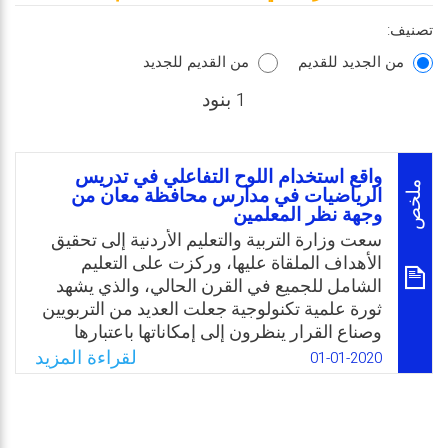
تصنيف:
من الجديد للقديم
من القديم للجديد
1 بنود
واقع استخدام اللوح التفاعلي في تدريس
ملخص
الرياضيات في مدارس محافظة معان من
وجهة نظر المعلمين
سعت وزارة التربية والتعليم الأردنية إلى تحقيق
الأهداف الملقاة عليها، وركزت على التعليم
الشامل للجميع في القرن الحالي، والذي يشهد
ثورة علمية تكنولوجية جعلت العديد من التربويين
وصناع القرار ينظرون إلى إمكاناتها باعتبارها
فرصة سانحة لإحداث تحول نوعي في المنظومة
لقراءة المزيد
01-01-2020
التربوية بجميع مدخلاتها ومخرجاتها. ومن
التوجهات التي تم توظيفها بهذا السياق دمج
التكنولوجيا وتدريب المعلمين على استخدامها في
الغرف الصفية. ومن الأدوات التي وفرتها الوزارة