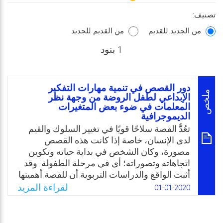
تصنيف:
من الجديد للقديم
من القديم للجديد
1 بنود
دور القصص في تنمية مهارات التفكير
ملخص
الإبداعي لطفل الروضة من وجهة نظر
المعلمات في ضوء بعض المتغيرات
الديموجرافية
تعُدُّ القصة سلاحًا قویًا في تغییر السلوك والقیم
لدى الإنسان، خاصة إذا كانت هذه القصص
مصورة، وكان الشخص في بدایة حیاته وتكوین
اتجاهاته وتصوراته؛ أي في مرحلة الطفولة. وقد
أثبت الواقع والدراسات التربویة أن للقصة أهمیتها
في تنمیة القیم التربویة لدى الأطفال، وخاصة تلك
لقراءة المزيد
01-01-2020
التي تحتوي شخصیات قريبة من واقع الأطفال.
وتأتي مشكلة الدراسة من تعلق الأطفال وتأثرهم
بقصص الخیال والقصص المترجمة التي یمكن