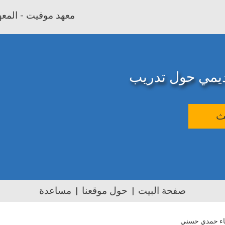
معهد موفيت - المعهد
اديمي حول تدريب
ث
صفحة البيت
حول موقعنا
مساعدة
اء حمدي حسني