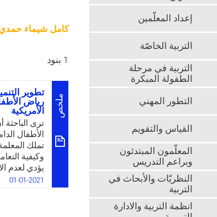
إعداد المعلّمين
كامل شيماء حمدي
التربية الخاصّة
1 بنود
التربية في مرحلة
الطفولة المبكرة
تطوير التنمي
ملخص
التطور المهني
رياض الأطفا
الأمريكية
ترى الباحثة 
القياس والتقويم
الأطفال الدا
تملك المعلمة 
المعلّمون المبتدئون
وكيفية التعام
وبراعم التدريس
يؤدي لعدم ال
النظريّات والأبحاث في
إلمام المعلم
01-01-2021
التربية
طفل الدمج ول
الاهتمام بالم
انظمة التربية والادارة
وأساسي في نظ