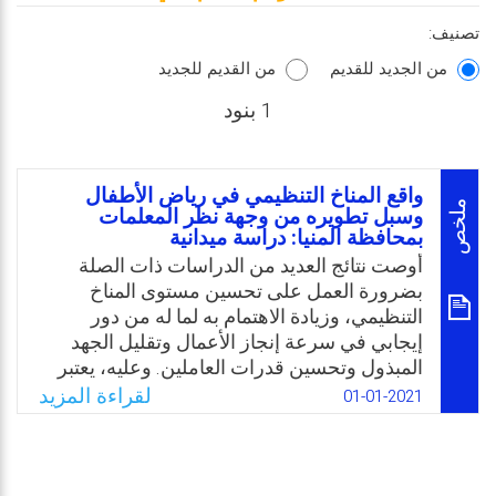
تصنيف:
من الجديد للقديم
من القديم للجديد
1 بنود
واقع المناخ التنظيمي في رياض الأطفال
ملخص
وسبل تطويره من وجهة نظر المعلمات
بمحافظة المنيا: دراسة ميدانية
أوصت نتائج العديد من الدراسات ذات الصلة
بضرورة العمل على تحسين مستوى المناخ
التنظيمي، وزيادة الاهتمام به لما له من دور
إيجابي في سرعة إنجاز الأعمال وتقليل الجهد
المبذول وتحسين قدرات العاملين. وعليه، يعتبر
المناخ التنظيمي من أهم المتغيرات اللازمة لنجاح
لقراءة المزيد
01-01-2021
المؤسسات التربوية التعليمية في تحقيق الأهداف
المرسومة بكفاءة وفاعلية؛ لذلك اهتمت الباحثة
بدراسة واقع المناخ التنظيمي برياض الأطفال
الملحقة بالمدارس الابتدائية الحكومية بمحافظة