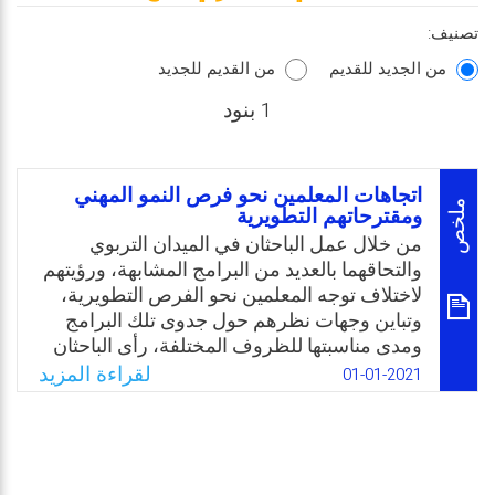
تصنيف:
من الجديد للقديم
من القديم للجديد
1 بنود
اتجاهات المعلمين نحو فرص النمو المهني
ملخص
ومقترحاتهم التطويرية
من خلال عمل الباحثان في الميدان التربوي
والتحاقهما بالعديد من البرامج المشابهة، ورؤيتهم
لاختلاف توجه المعلمين نحو الفرص التطويرية،
وتباين وجهات نظرهم حول جدوى تلك البرامج
ومدى مناسبتها للظروف المختلفة، رأى الباحثان
أهمية دراسة القضية بشكل علمي للتعرف على
لقراءة المزيد
01-01-2021
اتجاه المعلمين نحو هذه الفرص لتنمية مهاراتهم،
وابداء مقترحاتهم لتطوير جودة تلك البرامج
وتحسينها.