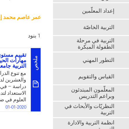
إعداد المعلّمين
عمر عاصم محمد إب
التربية الخاصّة
1 بنود
التربية في مرحلة
الطفولة المبكرة
تقييم مستوى
ملخص
التطور المهني
مهارات الحي
التربية جامع
مع تنوع الدر
القياس والتقويم
والعشرين لدى 
دراسة – في ح
المعلّمون المبتدئون
الاستعداد لت
وبراعم التدريس
العلوم في ضو
النظريّات والأبحاث في
لدى طلاب كلي
01-01-2020
التربية
الحاجة إلى ذل
لتنمية هذه ا
انظمة التربية والادارة
تحددت مشكلة