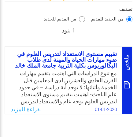
تصنيف:
من الجديد للقديم
من القديم للجديد
1 بنود
تقييم مستوى الاستعداد لتدريس العلوم في
ملخص
ضوء مهارات الحياة والمهنة لدى طلاب
البكالوريوس بكلية التربية جامعة الملك خالد
مع تنوع الدراسات التي اهتمت بتقييم مهارات
القرن الحادي والعشرين لدى المعلمين قبل
الخدمة وأثنائها؛ لا توجد أية دراسة – في حدود
علم الباحث- اهتمت بتقييم مستوى الاستعداد
لتدريس العلوم بوجه عام والاستعداد لتدريس
العلوم في ضوء مهارات الحياة والمهنة على وجه
لقراءة المزيد
01-01-2020
الخصوص لدى طلاب كليات التربية في العالم
العربي؛ على الرغم من الحاجة إلى ذلك كخطوة
أساسية لبناء البرامج المناسبة لتنمية هذه
المهارات لدى معلمي المستقبل. وفي ضوء ذلك