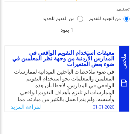
تصنيف:
من الجديد للقديم
من القديم للجديد
1 بنود
معيقات استخدام التقويم الواقعي في
ملخص
المدارس الأردنية من وجهة نظر المعلمين في
ضوء بعض المتغيرات
في ضوء ملاحظات الباحثين الميدانية لممارسات
المعلمين والمعلمات نحو استخدام التقويم
الواقعي في المدارس، لاحظا بأن هذه
الممارسات لم تلتزم بأهداف التقويم الواقعي
وأُسسه، ولم يتم العمل بالكثير من مبادئه، مما
يشير إلى عدم معرفة او ضعف في تطبيق
لقراءة المزيد
01-01-2020
المعلمين والمعلمات لاستراتيجيات ومبادئ
التقويم الواقعي، كما تشير إلى وجود بعض
المعوقات التي قد تحول دون التطبيق الفعّال
والإيجابي للتقويم الواقعي، فواقع البيئة المدرسية